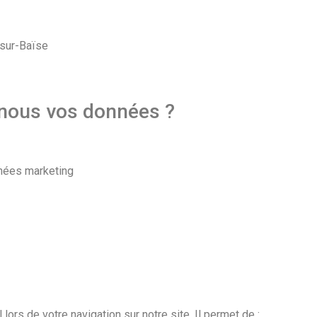
-sur-Baïse
nous vos données ?
nnées marketing
 lors de votre navigation sur notre site. Il permet de :