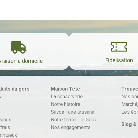
Fidélisation
vraison à domicile
duits du gers
Maison Tête
Trouve
s
La conserverie
Nos bo
Notre histoire
Marché,
Savoir-faire artisanal
Les épi
isinés
Notre terroir : le Gers
Blog &
frais
Nos engagements
iritueux