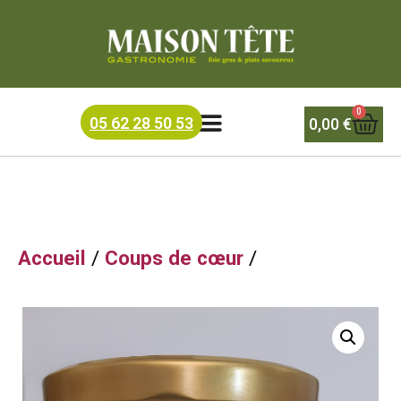
Accueil
/
Recettes du chef
/ BLANQUETTE DE VEAU (4
parts)
0
05 62 28 50 53
0,00
€
Accueil
/
Coups de cœur
/