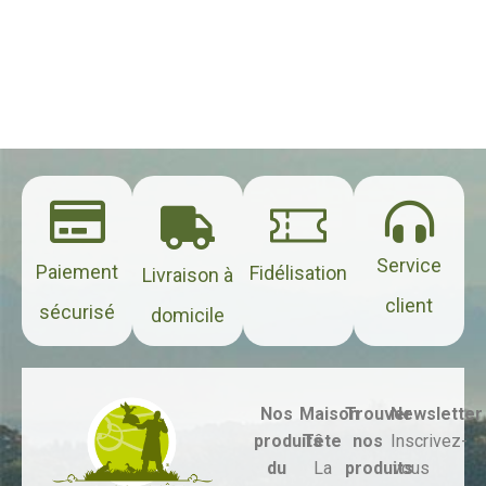
Service
Paiement
Fidélisation
Livraison à
client
sécurisé
domicile
Nos
Maison
Trouver
Newsletter
produits
Tête
nos
Inscrivez-
du
La
produits
vous