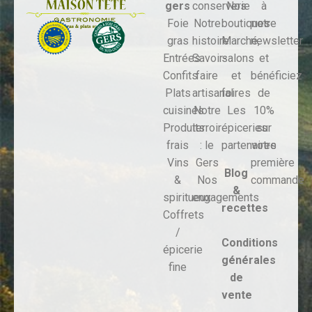
gers
conserverie
Nos
à
Foie
Notre
boutiques
notre
gras
histoire
Marché,
newsletter
Entrées
Savoir-
salons
et
Confits
faire
et
bénéficiez
Plats
artisanal
foires
de
cuisinés
Notre
Les
10%
Produits
terroir
épiceries
sur
frais
: le
partenaires
votre
Vins
Gers
première
Blog
&
Nos
commande
&
spiritueux
engagements
recettes
Coffrets
/
Conditions
épicerie
générales
fine
de
vente