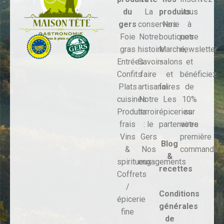
du
La
produits
vous
gers
conserverie
Nos
à
Foie
Notre
boutiques
notre
gras
histoire
Marché,
newsletter
Entrées
Savoir-
salons
et
Confits
faire
et
bénéficiez
Plats
artisanal
foires
de
cuisinés
Notre
Les
10%
Produits
terroir
épiceries
sur
frais
: le
partenaires
votre
Vins
Gers
première
Blog
&
Nos
commande
&
spiritueux
engagements
recettes
Coffrets
/
Conditions
épicerie
générales
fine
de