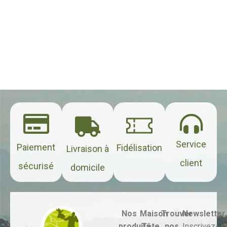
Service
Paiement
Fidélisation
Livraison à
client
sécurisé
domicile
Nos
Maison
Trouver
Newsletter
produits
Tête
nos
Inscrivez-