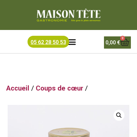
Accueil
/
Recettes du terroir
/ CASSOULET confit canard
1300G
0
05 62 28 50 53
0,00
€
Accueil
/
Coups de cœur
/