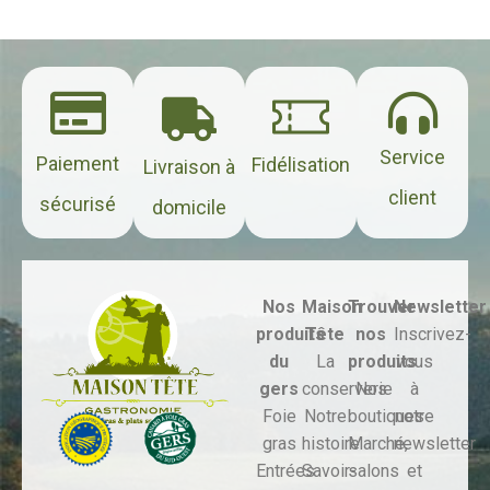
Service
Paiement
Fidélisation
Livraison à
client
sécurisé
domicile
Nos
Maison
Trouver
Newsletter
produits
Tête
nos
Inscrivez-
du
La
produits
vous
gers
conserverie
Nos
à
Foie
Notre
boutiques
notre
gras
histoire
Marché,
newsletter
Entrées
Savoir-
salons
et