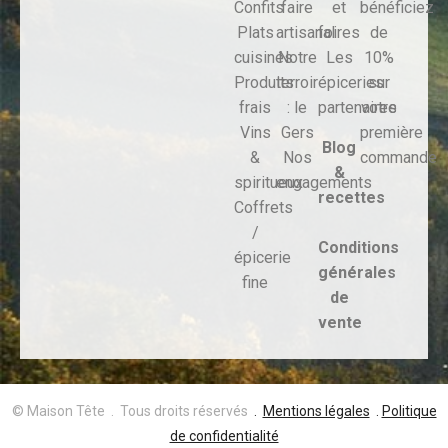
Confits
faire
et
bénéficiez
Plats
artisanal
foires
de
cuisinés
Notre
Les
10%
Produits
terroir
épiceries
sur
frais
: le
partenaires
votre
Vins
Gers
première
Blog
&
Nos
commande
&
spiritueux
engagements
recettes
Coffrets
/
Conditions
épicerie
générales
fine
de
vente
© Maison Tête . Tous droits réservés
.
Mentions légales
.
Politique
de confidentialité