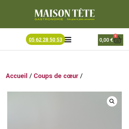
Accueil
/
Coffrets / Epicerie fine
/ LE CANELE
0
05 62 28 50 53
0,00
€
Accueil
/
Coups de cœur
/