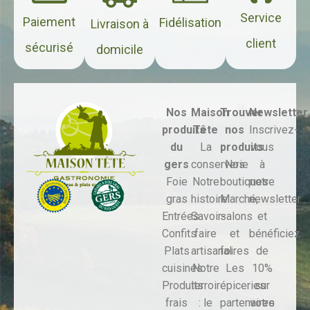
Service
Paiement
Fidélisation
Livraison à
client
sécurisé
domicile
Nos
Maison
Trouver
Newsletter
produits
Tête
nos
Inscrivez-
du
La
produits
vous
gers
conserverie
Nos
à
Foie
Notre
boutiques
notre
gras
histoire
Marché,
newsletter
Entrées
Savoir-
salons
et
Confits
faire
et
bénéficiez
Plats
artisanal
foires
de
cuisinés
Notre
Les
10%
Produits
terroir
épiceries
sur
frais
: le
partenaires
votre