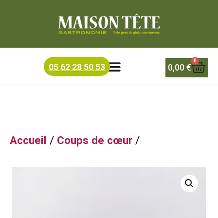
Accueil
/
Recettes du terroir
/ LENTILLES au confit de
canard
0
05 62 28 50 53
0,00
€
Accueil
/
Coups de cœur
/