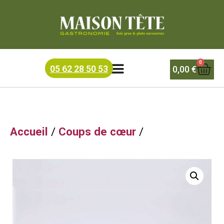
Accueil
/
Foie Gras
/ SAUCE FOIE GRAS à l’armagnac
0
05 62 28 50 53
0,00
€
Accueil
/
Coups de cœur
/