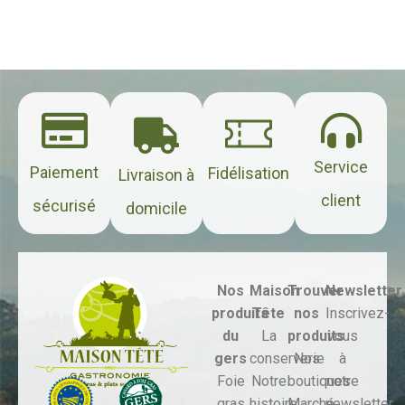
Service
Paiement
Fidélisation
Livraison à
client
sécurisé
domicile
Nos
Maison
Trouver
Newsletter
produits
Tête
nos
Inscrivez-
du
La
produits
vous
gers
conserverie
Nos
à
Foie
Notre
boutiques
notre
gras
histoire
Marché,
newsletter