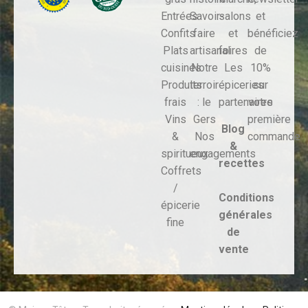
Entrées
Savoir-
salons
et
Confits
faire
et
bénéficiez
Plats
artisanal
foires
de
cuisinés
Notre
Les
10%
Produits
terroir
épiceries
sur
frais
: le
partenaires
votre
Vins
Gers
première
Blog
&
Nos
commande
&
spiritueux
engagements
recettes
Coffrets
/
Conditions
épicerie
générales
fine
de
vente