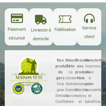
Service
Paiement
Fidélisation
Livraison à
client
sécurisé
domicile
Nos
Maison
Trouver
Newsletter
produits
Tête
nos
Inscrivez-
du
La
produits
vous
gers
conserverie
Nos
à
Foie
Notre
boutiques
notre
gras
histoire
Marché,
newsletter
Entrées
Savoir-
salons
et
Confits
faire
et
bénéficiez