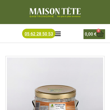
BIO
0
05 62 28 50 53
0,00
€
Voici le seul résultat